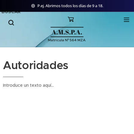
P.ej. Abrimos todos los días de 9 a 18.
BUSCAR
A.M.S.P.A.
Matricula Nº 564 MZA
Autoridades
Introduce un texto aquí...