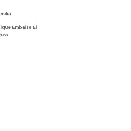
milia
Dique Embalse El
doza