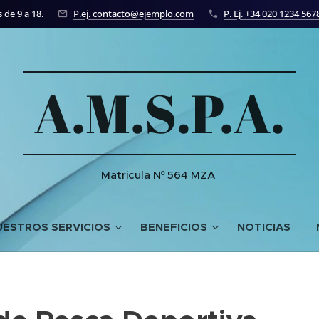
 de 9 a 18.
P.ej. contacto@ejemplo.com
P. Ej. +34 020 1234 567
A.M.S.P.A.
Matricula Nº 564 MZA
UESTROS SERVICIOS
BENEFICIOS
NOTICIAS