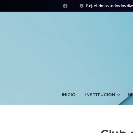
P.ej. Abrimos todos los días
INICIO
INSTITUCION
N