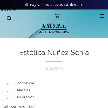
P.ej. Abrimos todos los días de 9 a 18.
BUSCAR
A.M.S.P.A.
Matricula Nº 564 MZA
Estética Nuñez Sonia
31.05.2020
Podología
Masajes
Depilación
Cel: 0261-4294022