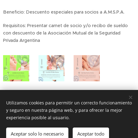
Beneficio: Descuento especiales para socios a A.M.S.P.A.
Requisitos: Presentar carnet de socio y/o recibo de sueldo
con descuento de la Asociación Mutual de la Seguridad
Privada Argentina
Share
Utilizamos cookies para permitir un correcto funcionamiento
y seguro en nuestra página web, y para ofrecer la mejor
experiencia posible al usuario.
Aceptar solo lo necesario
Aceptar todo