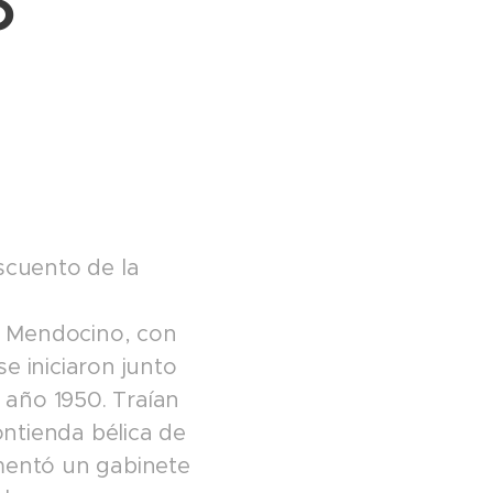
o
scuento de la
n Mendocino, con
e iniciaron junto
l año 1950. Traían
ntienda bélica de
ementó un gabinete