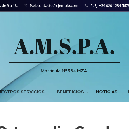
 de 9 a 18.
P.ej. contacto@ejemplo.com
P. Ej. +34 020 1234 567
A.M.S.P.A.
Matricula Nº 564 MZA
UESTROS SERVICIOS
BENEFICIOS
NOTICIAS