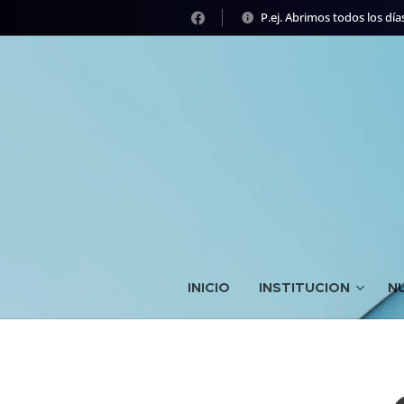
P.ej. Abrimos todos los días
INICIO
INSTITUCION
N