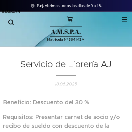
P.ej. Abrimos todos los días de 9 a 18.
BUSCAR
A.M.S.P.A.
Matricula Nº 564 MZA
Servicio de Librería AJ
18.06.2025
Beneficio: Descuento del 30 %
Requisitos: Presentar carnet de socio y/o
recibo de sueldo con descuento de la