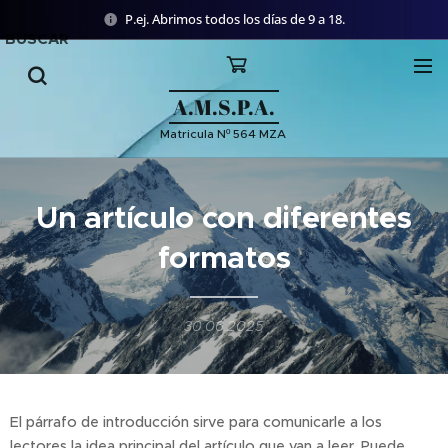
P.ej. Abrimos todos los días de 9 a 18.
BUSCAR
A.M.S.P.A.
Matricula Nº 564 MZA
Un artículo con diferentes
formatos
30.06.2025
El párrafo de introducción sirve para comunicarle a los
lectores la idea principal del artículo que van a leer. Puede