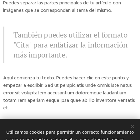
Puedes separar las partes principales de tu artículo con
imágenes que se correspondan al tema del mismo.
También puedes utilizar el formato
"Cita" para enfatizar la información
más importante.
Aquí comienza tu texto. Puedes hacer clic en este punto y
empezar a escribir. Sed ut perspiciatis unde omnis iste natus
error sit voluptatem accusantium doloremque laudantium
totam rem aperiam eaque ipsa quae ab illo inventore veritatis
et.
Share
Utilizamos cookies para permitir un correcto funcionamiento
y seguro en nuestra página web, y para ofrecer la mejor