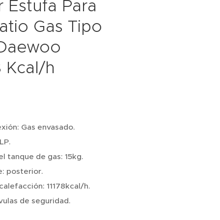
r Estufa Para
Patio Gas Tipo
 Daewoo
8 Kcal/h
xión: Gas envasado.
LP.
l tanque de gas: 15kg.
e: posterior.
calefacción: 11178kcal/h.
vulas de seguridad.