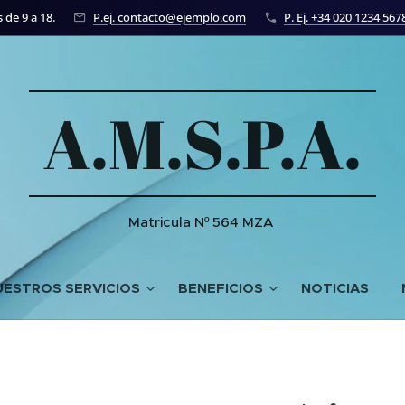
 de 9 a 18.
P.ej. contacto@ejemplo.com
P. Ej. +34 020 1234 567
A.M.S.P.A.
Matricula Nº 564 MZA
UESTROS SERVICIOS
BENEFICIOS
NOTICIAS