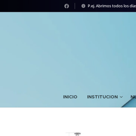
P.ej. Abrimos todos los días
INICIO
INSTITUCION
N