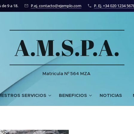
 de 9 a 18.
P.ej. contacto@ejemplo.com
P. Ej. +34 020 1234 567
A.M.S.P.A.
Matricula Nº 564 MZA
UESTROS SERVICIOS
BENEFICIOS
NOTICIAS